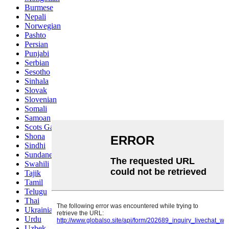
Burmese
Nepali
Norwegian
Pashto
Persian
Punjabi
Serbian
Sesotho
Sinhala
Slovak
Slovenian
Somali
Samoan
Scots Gaelic
Shona
Sindhi
Sundanese
Swahili
Tajik
Tamil
Telugu
Thai
Ukrainian
Urdu
Uzbek