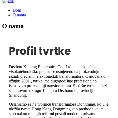
Dom
O nama
O nama
Profil tvrtke
Dezhou Xinping Electronics Co., Ltd. je nacionalno
visokotehnološko poduzeće usmjereno na proizvodnju
raznih preciznih elektroničkih transformatora. Osnovana u
ožujku 2001., tvrtka ima dugogodišnje profesionalno
iskustvo u proizvodnji transformatora. Sjedište tvrtke nalazi
se u novom okrugu Tianqu u Dezhouu u provinciji
Shandong.
Oslanjamo se na tvornicu transformatora Dongming, koju je
uložila tvrtka Hong Kong Dongming kao prethodnika, te
smo nakon mnogih reformi postali moderno privatno