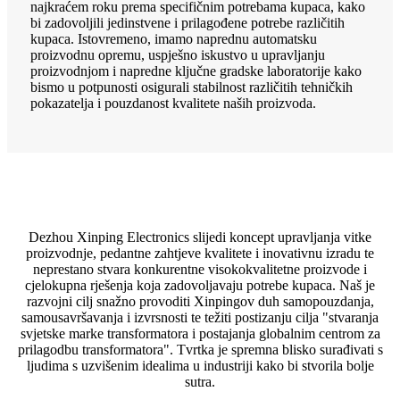
najkraćem roku prema specifičnim potrebama kupaca, kako
bi zadovoljili jedinstvene i prilagođene potrebe različitih
kupaca. Istovremeno, imamo naprednu automatsku
proizvodnu opremu, uspješno iskustvo u upravljanju
proizvodnjom i napredne ključne gradske laboratorije kako
bismo u potpunosti osigurali stabilnost različitih tehničkih
pokazatelja i pouzdanost kvalitete naših proizvoda.
Dezhou Xinping Electronics slijedi koncept upravljanja vitke
proizvodnje, pedantne zahtjeve kvalitete i inovativnu izradu te
neprestano stvara konkurentne visokokvalitetne proizvode i
cjelokupna rješenja koja zadovoljavaju potrebe kupaca. Naš je
razvojni cilj snažno provoditi Xinpingov duh samopouzdanja,
samousavršavanja i izvrsnosti te težiti postizanju cilja "stvaranja
svjetske marke transformatora i postajanja globalnim centrom za
prilagodbu transformatora". Tvrtka je spremna blisko surađivati ​​s
ljudima s uzvišenim idealima u industriji kako bi stvorila bolje
sutra.