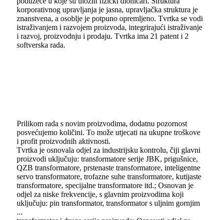
poduzeće u koje su uložili fizički dioničari. Struktura
korporativnog upravljanja je jasna, upravljačka struktura je
znanstvena, a osoblje je potpuno opremljeno. Tvrtka se vodi
istraživanjem i razvojem proizvoda, integrirajući istraživanje
i razvoj, proizvodnju i prodaju. Tvrtka ima 21 patent i 2
softverska rada.
Prilikom rada s novim proizvodima, dodatnu pozornost
posvećujemo količini. To može utjecati na ukupne troškove
i profit proizvodnih aktivnosti.
Tvrtka je osnovala odjel za industrijsku kontrolu, čiji glavni
proizvodi uključuju: transformatore serije JBK, prigušnice,
QZB transformatore, prstenaste transformatore, inteligentne
servo transformatore, trofazne suhe transformatore, kutijaste
transformatore, specijalne transformatore itd.; Osnovan je
odjel za niske frekvencije, s glavnim proizvodima koji
uključuju: pin transformator, transformator s uljnim gornjim
...