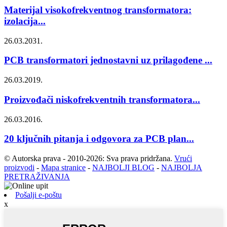
Materijal visokofrekventnog transformatora:
izolacija...
26.03.2031.
PCB transformatori jednostavni uz prilagođene ...
26.03.2019.
Proizvođači niskofrekventnih transformatora...
26.03.2016.
20 ključnih pitanja i odgovora za PCB plan...
© Autorska prava - 2010-2026: Sva prava pridržana.
Vrući
proizvodi
-
Mapa stranice
-
NAJBOLJI BLOG
-
NAJBOLJA
PRETRAŽIVANJA
Pošalji e-poštu
x