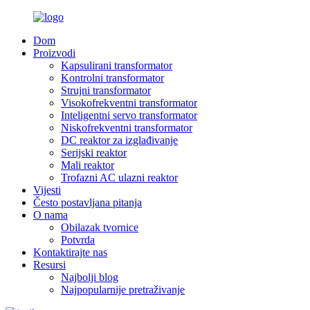
Dom
Proizvodi
Kapsulirani transformator
Kontrolni transformator
Strujni transformator
Visokofrekventni transformator
Inteligentni servo transformator
Niskofrekventni transformator
DC reaktor za izglađivanje
Serijski reaktor
Mali reaktor
Trofazni AC ulazni reaktor
Vijesti
Često postavljana pitanja
O nama
Obilazak tvornice
Potvrda
Kontaktirajte nas
Resursi
Najbolji blog
Najpopularnije pretraživanje