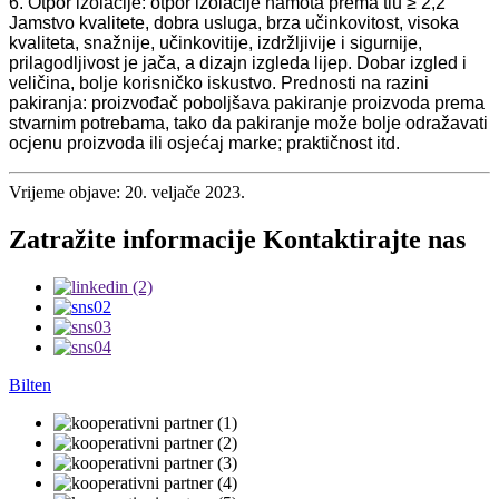
6. Otpor izolacije: otpor izolacije namota prema tlu ≥ 2,2
Jamstvo kvalitete, dobra usluga, brza učinkovitost, visoka
kvaliteta, snažnije, učinkovitije, izdržljivije i sigurnije,
prilagodljivost je jača, a dizajn izgleda lijep. Dobar izgled i
veličina, bolje korisničko iskustvo. Prednosti na razini
pakiranja: proizvođač poboljšava pakiranje proizvoda prema
stvarnim potrebama, tako da pakiranje može bolje odražavati
ocjenu proizvoda ili osjećaj marke; praktičnost itd.
Vrijeme objave: 20. veljače 2023.
Zatražite informacije Kontaktirajte nas
Bilten