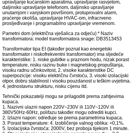
upravljanje kućanskim aparatima, upravljanje rasvjetom,
daljinsko upravljanje telefonom, daljinsko upravljanje
unutarnjom i vanjskom površinom, protuprovalni alarm,
praćenje okoliša, upravljanje HVAC-om, infracrveno
prosljeđivanje i programabilno upravljanje vremenom.
Pametni dom (električna vješalica za odjeću) * Naziv
transformatora: model transformatora snage: DB3513453
Transformator tipa EI (također poznat kao energetski
transformator i niskofrekventni transformator) ima sljedeće
karakteristike: 1. niske gubitke u praznom hodu, nizak porast
temperature, nisku razinu buke i magnetskog propuštanja,
visoku radnu učinkovitost, 2. visoke karakteristike DC
superpozicije: visoku električnu čvrstoću, 3. visoki izolacijski
otpor, dobru stabilnost i visoku pouzdanost u teškim uvjetima.
4. jednostavnu strukturu, nisku cijenu itd.
Tehnički pokazatelji mogu se prilagoditi prema zahtjevima
kupaca.
1. Nazivni ulazni napon 220V~230V ili 110V~120V ili
380V50Hz-60Hz, polifazu također mogu odrediti kupci.
2. Izlazni napon: određuje se prema parametrima kupaca.
3. Porast temperature: 4. Izobličenje valnog oblika: <0,1%.
5. Izolacijska čvrstoća: 2000V, bez proboja tijekom 1 minute.