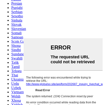
Persian
Punjabi
Serbian
Sesotho
Sinhala
Slovak
Slovenian
Somali
Samoan
Scots Gaelic
Shona
Sindhi
Sundanese
Swahili
Tajik
Tamil
Telugu
Thai
Ukrainian
Urdu
Uzbek
Vietnamese
Welsh
Xhosa
Yiddish