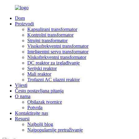
Dom
Proizvodi
Kapsulirani transformator
Kontrolni transformator
Strujni transformator
Visokofrekventni transformator
Inteligentni servo transformator
Niskofrekventni transformator
DC reaktor za izglađivanje
Serijski reaktor
Mali reaktor
Trofazni AC ulazni reaktor
Vijesti
Često postavljana pitanja
O nama
Obilazak tvornice
Potvrda
Kontaktirajte nas
Resursi
Najbolji blog
Najpopularnije pretraživanje